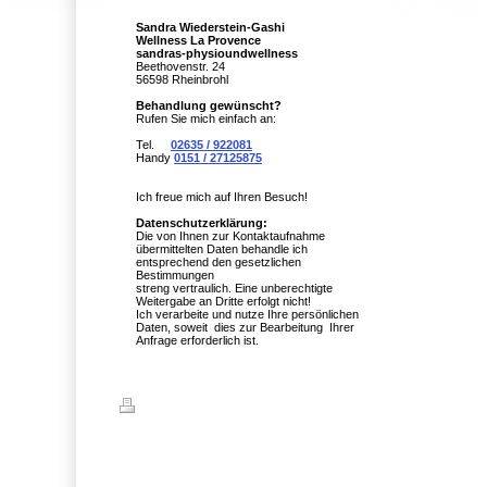
Sandra Wiederstein-Gashi
Wellness La Provence
sandras-physioundwellness
Beethovenstr. 24
56598 Rheinbrohl
Behandlung gewünscht?
Rufen Sie mich einfach an:
Tel.
02635 / 922081
Handy
0151 / 27125875
Ich freue mich auf Ihren Besuch!
Datenschutzerklärung:
Die von Ihnen zur Kontaktaufnahme
übermittelten Daten behandle ich
entsprechend den gesetzlichen
Bestimmungen
streng vertraulich. Eine unberechtigte
Weitergabe an Dritte erfolgt nicht!
Ich verarbeite und nutze Ihre persönlichen
Daten, soweit dies zur Bearbeitung Ihrer
Anfrage erforderlich ist.
Druckversion
|
Sitemap
© Homepage-Titel