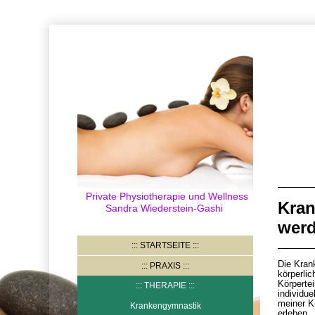
Private Physiotherapie und Wellness
Kran
Sandra Wiederstein-Gashi
wer
STARTSEITE
Die Kran
PRAXIS
körperlic
Körperte
THERAPIE
individu
meiner K
Krankengymnastik
erleben.