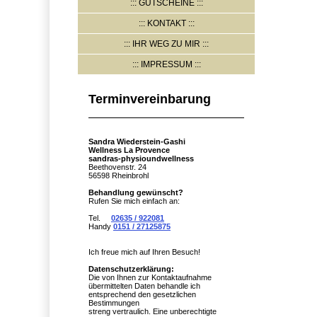
GUTSCHEINE
KONTAKT
IHR WEG ZU MIR
IMPRESSUM
Terminvereinbarung
Sandra Wiederstein-Gashi
Wellness La Provence
sandras-physioundwellness
Beethovenstr. 24
56598 Rheinbrohl
Behandlung gewünscht?
Rufen Sie mich einfach an:
Tel.
02635 / 922081
Handy
0151 / 27125875
Ich freue mich auf Ihren Besuch!
Datenschutzerklärung:
Die von Ihnen zur Kontaktaufnahme
übermittelten Daten behandle ich
entsprechend den gesetzlichen
Bestimmungen
streng vertraulich. Eine unberechtigte